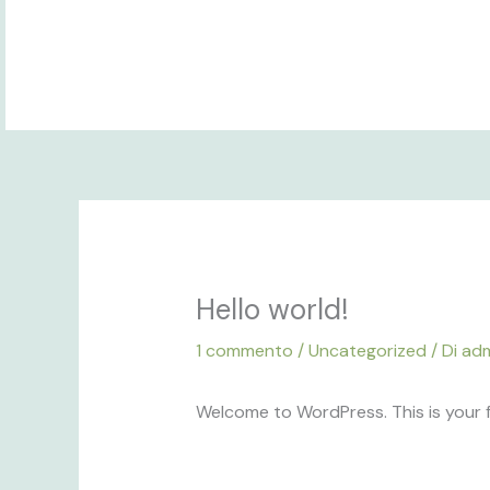
Vai
al
contenuto
Hello world!
1 commento
/
Uncategorized
/ Di
ad
Welcome to WordPress. This is your fir